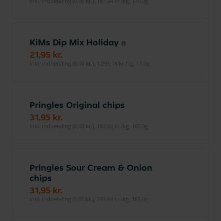
inkl. indbetaling (0,00 kr.), 187,94 kr./kg, 170,0g
KiMs Dip Mix Holiday
21,95 kr.
inkl. indbetaling (0,00 kr.), 1.291,18 kr./kg, 17,0g
Pringles Original chips
31,95 kr.
inkl. indbetaling (0,00 kr.), 193,64 kr./kg, 165,0g
Pringles Sour Cream & Onion
chips
31,95 kr.
inkl. indbetaling (0,00 kr.), 193,64 kr./kg, 165,0g