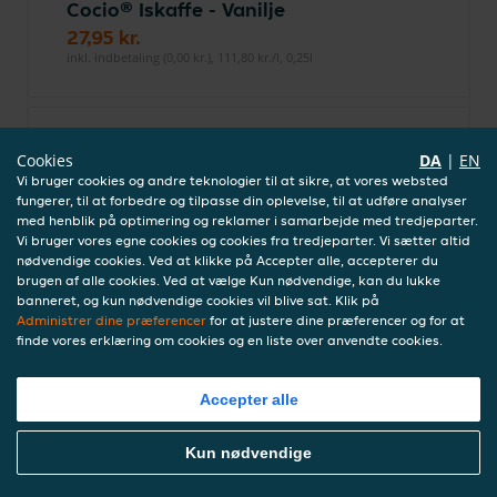
Cocio® Iskaffe - Vanilje
27,95 kr.
inkl. indbetaling (0,00 kr.), 111,80 kr./l, 0,25l
Cocio® Iskaffe - Espresso
Cookies
DA
|
EN
27,95 kr.
Vi bruger cookies og andre teknologier til at sikre, at vores websted
inkl. indbetaling (0,00 kr.), 111,80 kr./l, 0,25l
fungerer, til at forbedre og tilpasse din oplevelse, til at udføre analyser
med henblik på optimering og reklamer i samarbejde med tredjeparter.
Vi bruger vores egne cookies og cookies fra tredjeparter. Vi sætter altid
nødvendige cookies. Ved at klikke på Accepter alle, accepterer du
brugen af alle cookies. Ved at vælge Kun nødvendige, kan du lukke
Matilde Original Kakao
banneret, og kun nødvendige cookies vil blive sat. Klik på
Skummetmælk 500 ml
Administrer dine præferencer
for at justere dine præferencer og for at
24,95 kr.
finde vores erklæring om cookies og en liste over anvendte cookies.
inkl. indbetaling (0,00 kr.), 49,90 kr./l, 0,5l
Accepter alle
Bestil Mad Online
Matilde Original Kakao
Kun nødvendige
Skummetmælk 330 ml