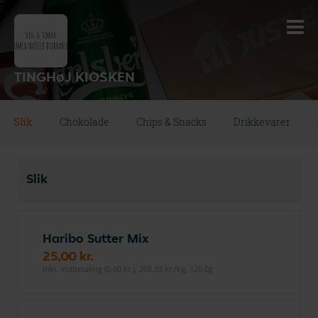
TINGHøJ KIOSKEN
Slik
Chokolade
Chips & Snacks
Drikkevarer
Slik
Haribo Sutter Mix
25,00 kr.
inkl. indbetaling (0,00 kr.), 208,33 kr./kg, 120,0g